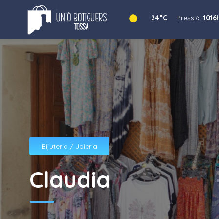
24°C
Pressió:
1016
Bijuteria / Joieria
Claudia