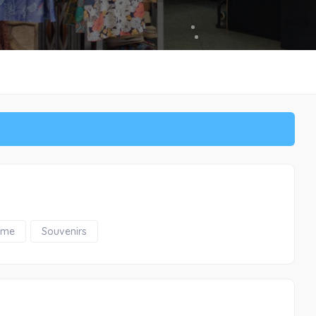
ome
Souvenirs