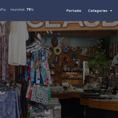
hPa
Humitat:
79
%
Portada
Categories