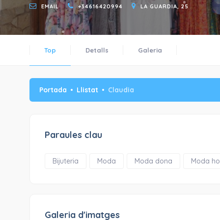
EMAIL
+34616420994
LA GUARDIA, 25
Top
Detalls
Galeria
Portada
Llistat
Claudia
Paraules clau
Bijuteria
Moda
Moda dona
Moda h
Galeria d'imatges