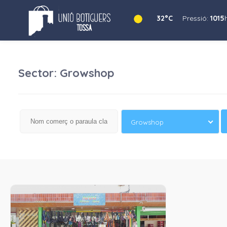
32°C
Pressió:
1015
Sector: Growshop
Growshop