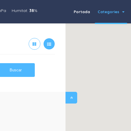
hPa
Humitat:
38
%
Portada
Categories
Buscar