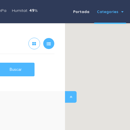
hPa
Humitat:
49
%
Portada
Categories
Buscar