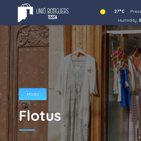
27°C
Pres
Humidity:
6
Moda
Flotus