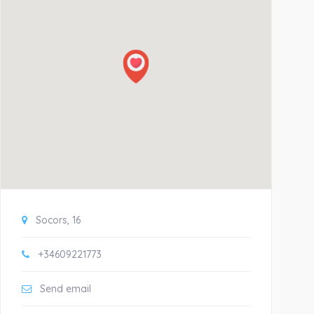
Socors, 16
+34609221773
Send email