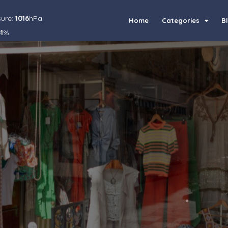
sure:
1016
hPa
Home
Categories
B
1
%