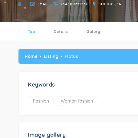
EMAIL
+34609221773
SOCORS, 16
Top
Details
Galery
Home
Listing
Flotus
Keywords
Fashion
Woman fashion
Image gallery