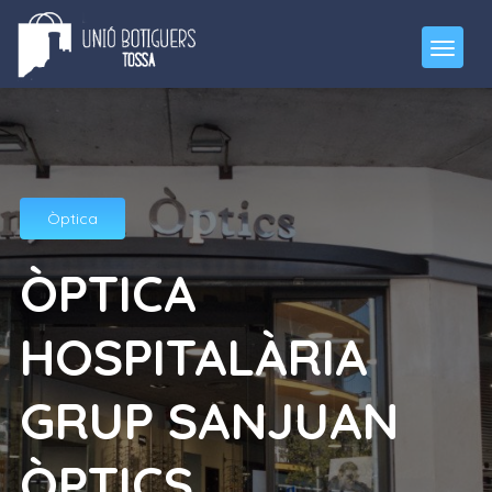
Òptica
ÒPTICA
HOSPITALÀRIA
GRUP SANJUAN
ÒPTICS